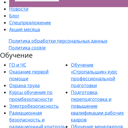
Партнерская программа
Новости
Блог
Спецпредложение
Акция месяца
Политика обработки персональных данных
Политика cookie
Обучение
ГО и ЧС
Обучение
Оказание первой
«Стропальщик» курс
помощи
профессиональной
Охрана труда
подготовки
Курсы обучения по
Подготовка,
промбезопасности
переподготовка и
Электробезопасность
повышение
Радиационная
квалификации рабочих
безопасность и
кадров
радиационный контроль
Обучение менеджеров