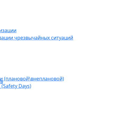
низации
дации чрезвычайных ситуаций
ии (плановой\внеплановой)
ов
(Safety Days)