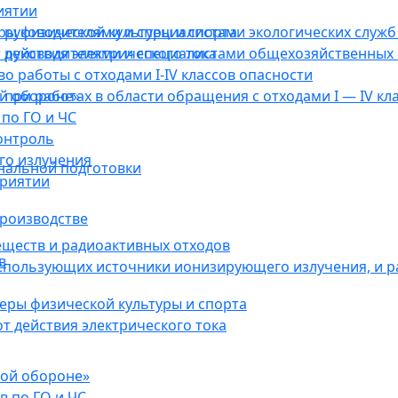
иятии
ы физической культуры и спорта
руководителями и специалистами экологических служб 
действия электрического тока
 руководителями и специалистами общехозяйственных 
о работы с отходами I-IV классов опасности
ой обороне»
при работах в области обращения с отходами I — IV кл
по ГО и ЧС
онтроль
го излучения
нальной подготовки
приятии
роизводстве
еществ и радиоактивных отходов
в
использующих источники ионизирующего излучения, и 
ры физической культуры и спорта
 действия электрического тока
кой обороне»
в по ГО и ЧС