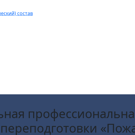
еский) состав
ьная профессиональна
переподготовки «Пожа