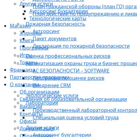
Другие услуги
План гражданской обороны (план ГО) орг
Аутсорсинг бухгалтерии
План действий по предупреждению и лик
Технологические карты
Пожарная безопасность
Магазин
Аутсорсинг
Журналы
Пакет документов
Книги
Декларация по пожарной безопасности
Программы
Игры
Оценка профессиональных рисков
Товары
Автоматизация охраны труда и бизнес проце
Франшиза
АС БЕЗОПАСНОСТИ – SOFTWARE
Партнерская программа
Программа по оценке рисков
О компании
Внедрение CRM
Об организации
Экологические услуги
Сведения об образовательной организации
Лаборатория
Вакансии
Производственный лабораторной контро
Контакты
Специальная оценка условий труда
Офисы
Другие услуги
Документация
Аутсорсинг бухгалтерии
Образование