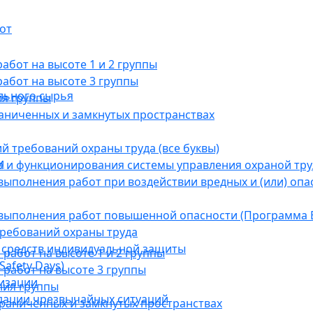
от
бот на высоте 1 и 2 группы
абот на высоте 3 группы
льного сырья
ия группы
раниченных и замкнутых пространствах
й требований охраны труда (все буквы)
и
 и функционирования системы управления охраной тру
ыполнения работ при воздействии вредных и (или) опа
выполнения работ повышенной опасности (Программа В
требований охраны труда
 средств индивидуальной защиты
абот на высоте 1 и 2 группы
afety Days)
работ на высоте 3 группы
низации
ния группы
дации чрезвычайных ситуаций
граниченных и замкнутых пространствах