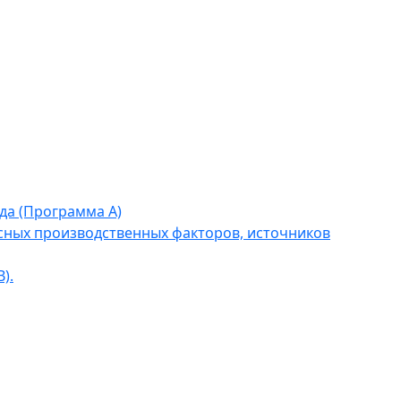
да (Программа А)
сных производственных факторов, источников
).