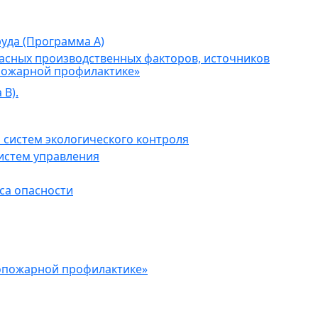
уда (Программа А)
асных производственных факторов, источников
пожарной профилактике»
В).
 систем экологического контроля
истем управления
са опасности
опожарной профилактике»