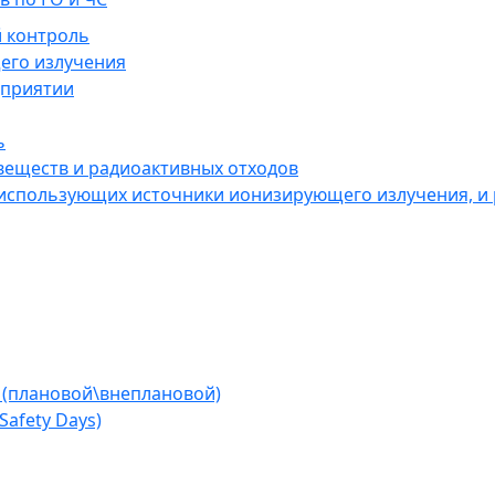
 контроль
его излучения
дприятии
ь
веществ и радиоактивных отходов
 использующих источники ионизирующего излучения, и
 (плановой\внеплановой)
afety Days)