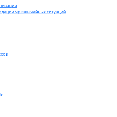
анизации
видации чрезвычайных ситуаций
ссов
ль