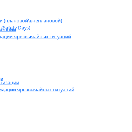
ии (плановой\внеплановой)
(Safety Days)
низации
дации чрезвычайных ситуаций
ов
анизации
видации чрезвычайных ситуаций