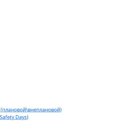
 (плановой\внеплановой)
afety Days)