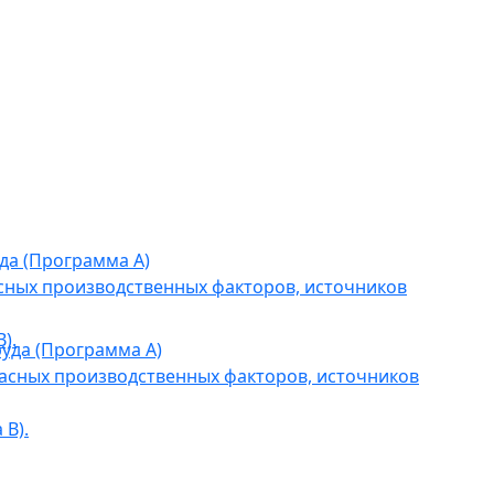
да (Программа А)
сных производственных факторов, источников
).
уда (Программа А)
асных производственных факторов, источников
В).