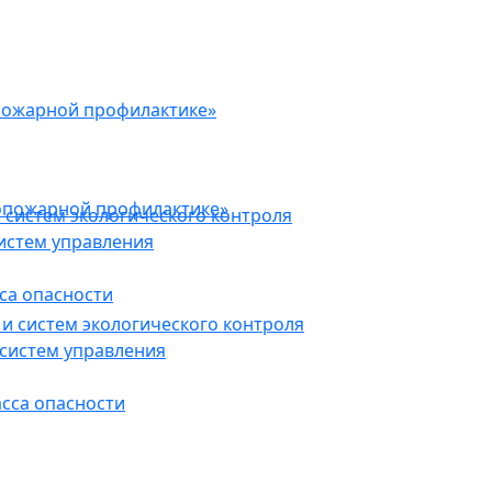
пожарной профилактике»
опожарной профилактике»
 систем экологического контроля
истем управления
са опасности
и систем экологического контроля
систем управления
асса опасности