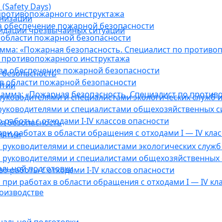
(Safety Days)
противопожарного инструктажа
анизации
а обеспечение пожарной безопасности
видации чрезвычайных ситуаций
 области пожарной безопасности
мма: «Пожарная безопасность. Специалист по противо
 противопожарного инструктажа
за обеспечение пожарной безопасности
 безопасность
в области пожарной безопасности
ятии
амма: «Пожарная безопасность. Специалист по против
уководителями и специалистами экологических служб и
руководителями и специалистами общехозяйственных с
работы с отходами I-IV классов опасности
я безопасность
ри работах в области обращения с отходами I — IV клас
иятии
руководителями и специалистами экологических служб 
 руководителями и специалистами общехозяйственных 
альной подготовки
о работы с отходами I-IV классов опасности
при работах в области обращения с отходами I — IV кл
оизводстве