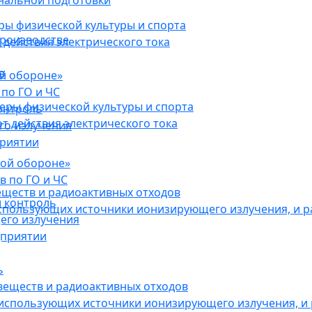
нальной подготовки
ы физической культуры и спорта
роизводстве
действия электрического тока
в
ой обороне»
по ГО и ЧС
ры физической культуры и спорта
онтроль
 действия электрического тока
го излучения
приятии
кой обороне»
в по ГО и ЧС
еществ и радиоактивных отходов
 контроль
использующих источники ионизирующего излучения, и 
его излучения
дприятии
ь
веществ и радиоактивных отходов
 использующих источники ионизирующего излучения, и