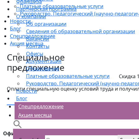
Франшиза
Платные образовательные услуги
Партнерская программа
Руководство. Педагогический (научно-педагогич
О компании
Новости
Об организации
Блог
Сведения об образовательной организации
Спецпредложение
Вакансии
Акция месяца
Контакты
Офисы
Специальное
Документация
предложение
Образование
Платные образовательные услуги
Скидка 
Руководство. Педагогический (научно-педаго
Оплати специальную оценку условий труда и получил
Новости
Блог
УТОЧНИТЬ ДЕТАЛИ
Спецпредложение
Акция месяца
Офис в Сургуте: