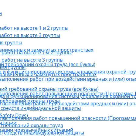
и
бот на высоте 1 и 2 группы
абот на высоте 3 группы
ия группы
раниченных и замкнутых пространствах
абот на высоте 1 и 2 группы
работ на высоте 3 группы
й требований охраны труда (все буквы)
ния группы
 и функционирования системы управления охраной тру
граниченных и замкнутых пространствах
ыполнения работ при воздействии вредных и (или) опа
ний требований охраны труда (все буквы)
выполнения работ повышенной опасности (Программа В
а и функционирования системы управления охраной тр
требований охраны труда
выполнения работ при воздействии вредных и (или) оп
 средств индивидуальной защиты
afety Days)
 выполнения работ повышенной опасности (Программа 
низации
 требований охраны труда
дации чрезвычайных ситуаций
) средств индивидуальной защиты