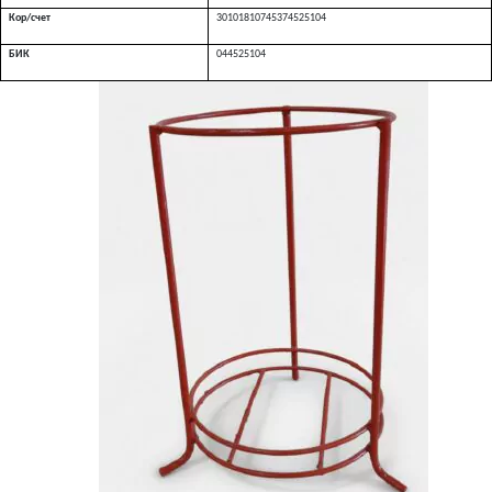
Кор/счет
30101810745374525104
БИК
044525104