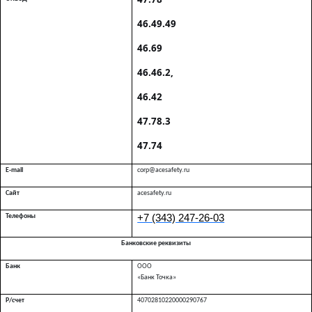
46.49.49
46.69
46.46.2
,
46.42
47.78.3
47.74
E-mail
corp
@acesafety.ru
Сайт
acesafety.ru
+7 (343) 247-26-03
Телефоны
Банковские реквизиты
Банк
ООО
«Банк Точка»
Р/счет
40702810220000290767