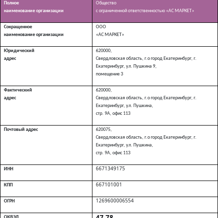
Полное
Общество
наименование организации
с ограниченной ответственностью «АС МАРКЕТ»
Сокращенное
ООО
наименование организации
«АС МАРКЕТ»
Юридический
620000,
адрес
Свердловская область, г.о город Екатеринбург, г.
Екатеринбург, ул. Пушкина 9,
помещение 3
Фактический
620000,
адрес
Свердловская область, г.о город Екатеринбург, г.
Екатеринбург, ул. Пушкина,
стр. 9А, офис 113
Почтовый адрес
620075,
Свердловская область, г.о город Екатеринбург, г.
Екатеринбург, ул. Пушкина,
стр. 9А, офис 113
6671349175
ИНН
667101001
КПП
1269600006554
ОГРН
47.78
ОКВЭД