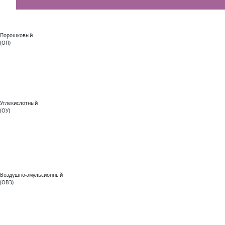
Порошковый
(ОП)
Углекислотный
(ОУ)
Воздушно-эмульсионный
(ОВЭ)