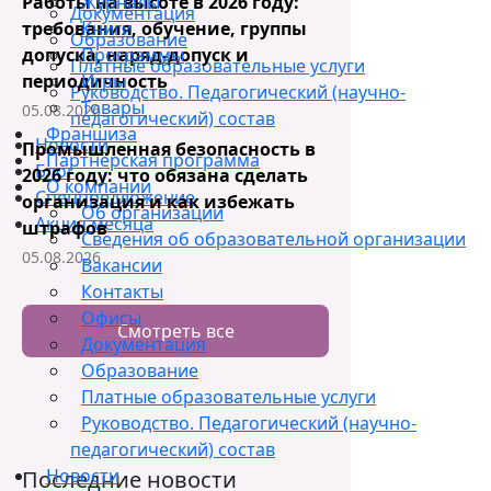
Работы на высоте в 2026 году:
Журналы
Документация
требования, обучение, группы
Книги
Образование
допуска, наряд-допуск и
Программы
Платные образовательные услуги
периодичность
Игры
Руководство. Педагогический (научно-
Товары
05.08.2026
педагогический) состав
Франшиза
Новости
Промышленная безопасность в
Партнерская программа
Блог
2026 году: что обязана сделать
О компании
Спецпредложение
организация и как избежать
Об организации
Акция месяца
штрафов
Сведения об образовательной организации
05.08.2026
Вакансии
Контакты
Офисы
Смотреть все
Документация
Образование
Платные образовательные услуги
Руководство. Педагогический (научно-
педагогический) состав
Новости
Последние новости