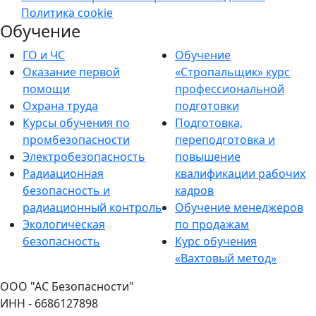
Политика cookie
Обучение
ГО и ЧС
Обучение
Оказание первой
«Стропальщик» курс
помощи
профессиональной
Охрана труда
подготовки
Курсы обучения по
Подготовка,
промбезопасности
переподготовка и
Электробезопасность
повышение
Радиационная
квалификации рабочих
безопасность и
кадров
радиационный контроль
Обучение менеджеров
Экологическая
по продажам
безопасность
Курс обучения
«Вахтовый метод»
ООО "АС Безопасности"
ИНН - 6686127898